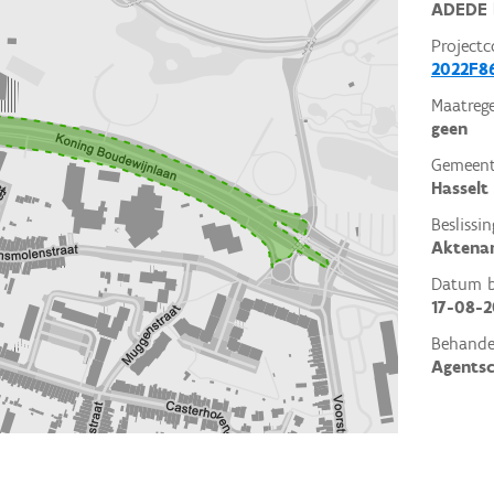
ADEDE 
Projectc
2022F8
Maatrege
geen
Gemeent
Hasselt
Beslissin
Aktena
Datum be
17-08-2
Behande
Agents