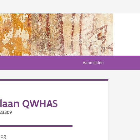
Aanmelden
nlaan QWHAS
/23309
oog