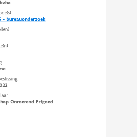
bvba
ode(s)
6 - bureauonderzoek
l(en)
e(n)
g
me
slissing
022
laar
chap Onroerend Erfgoed