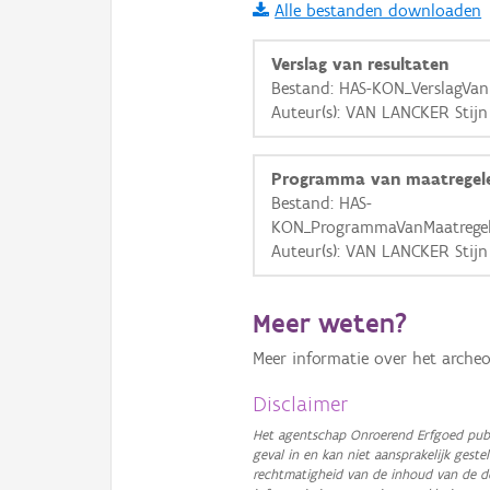
Alle bestanden downloaden
i
Verslag van resultaten
Bestand: HAS-KON_VerslagVan
Auteur(s): VAN LANCKER Stijn
+
−
Programma van maatregel
Bestand: HAS-
KON_ProgrammaVanMaatregel
Auteur(s): VAN LANCKER Stijn
Basis Lagen
Meer weten?
OSM-Basiskaart
Meer informatie over het archeo
Ortho
GRB-Basiskaart
Disclaimer
GRB-Basiskaart in grijsw
Het agentschap Onroerend Erfgoed publ
geval in en kan niet aansprakelijk ges
rechtmatigheid van de inhoud van de d