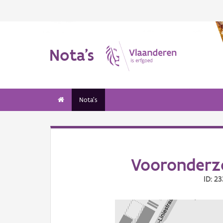
Nota's
Nota's
Vooronderz
ID: 2