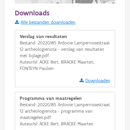
100 m
Downloads
Informatie Vlaanderen
Alle bestanden downloaden
i
Verslag van resultaten
Bestand: 2022G185 Ardooie Lampernissestraat
12 archeologienota - verslag van resultaten
+
−
met bijlage.pdf
Auteur(s): ACKE Bert, BRACKE Maarten,
FONTEYN Paulien
Downloaden
Basis Lagen
Programma van maatregelen
Bestand: 2022G185 Ardooie Lampernissestraat
OSM-Basiskaart
12 archeologienota - programma van
Ortho
maatregelen.pdf
Auteur(s): ACKE Bert, BRACKE Maarten
GRB-Basiskaart