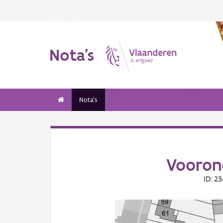
Nota's
Nota's
Voorond
ID: 2