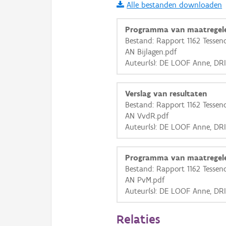
Alle bestanden downloaden
i
Programma van maatregel
Bestand: Rapport 1162 Tessend
AN Bijlagen.pdf
+
−
Auteur(s): DE LOOF Anne, DR
Verslag van resultaten
Bestand: Rapport 1162 Tessend
AN VvdR.pdf
Auteur(s): DE LOOF Anne, DR
Basis Lagen
OSM-Basiskaart
Programma van maatregel
Ortho
Bestand: Rapport 1162 Tessend
AN PvM.pdf
GRB-Basiskaart
Auteur(s): DE LOOF Anne, DR
GRB-Basiskaart in grijsw
Relaties