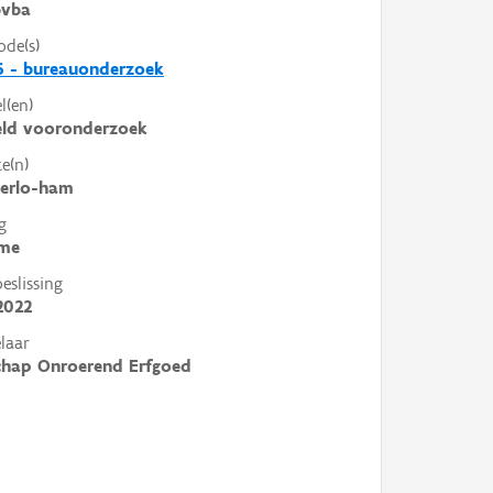
vba
ode(s)
6 - bureauonderzoek
l(en)
eld vooronderzoek
e(n)
derlo-ham
g
me
slissing
2022
laar
chap Onroerend Erfgoed