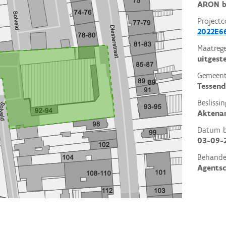
ARON b
Projectc
2022E6
Maatrege
uitgest
Gemeent
Tessen
Beslissin
Aktena
Datum be
03-09-
Behande
Agents