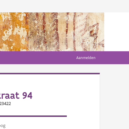
Aanmelden
traat 94
/23422
oog