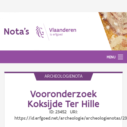
Nota's
MENU
ARCHEOLOGIENOTA
Nota's
Vooronderzoek
Aanmelden
Koksijde Ter Hille
ID: 23452 URI:
https://id.erfgoed.net/archeologie/archeologienotas/2