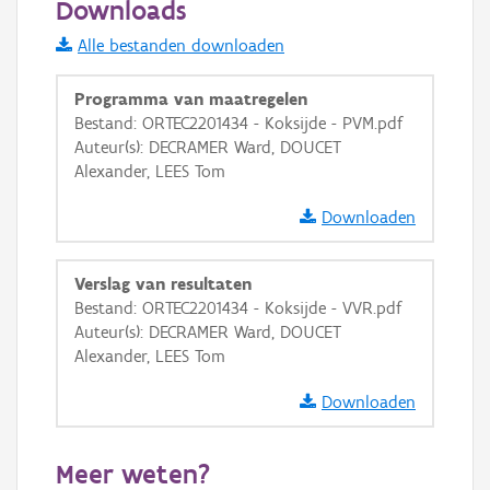
Downloads
Informatie Vlaanderen
Alle bestanden downloaden
i
Programma van maatregelen
Bestand: ORTEC2201434 - Koksijde - PVM.pdf
Auteur(s): DECRAMER Ward, DOUCET
+
−
Alexander, LEES Tom
Downloaden
Verslag van resultaten
Bestand: ORTEC2201434 - Koksijde - VVR.pdf
Basis Lagen
Auteur(s): DECRAMER Ward, DOUCET
Alexander, LEES Tom
OSM-Basiskaart
Ortho
Downloaden
GRB-Basiskaart
Meer weten?
GRB-Basiskaart in grijswaarden