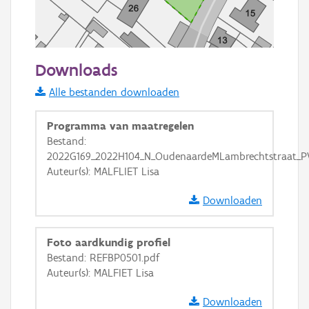
50 m
Downloads
Informatie Vlaanderen
Alle bestanden downloaden
i
Programma van maatregelen
Bestand:
2022G169_2022H104_N_OudenaardeMLambrechtstraat_P
+
−
Auteur(s): MALFLIET Lisa
Downloaden
Foto aardkundig profiel
Bestand: REFBP0501.pdf
Basis Lagen
Auteur(s): MALFIET Lisa
OSM-Basiskaart
Downloaden