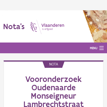
Nota's
MENU
NOTA
Nota's
Vooronderzoek
Aanmelden
Oudenaarde
Monseigneur
Lambrechtstraat