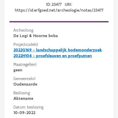
ID: 23477 URI:
https://id.erfgoed.net/archeologie/notas/23477
Archeoloog
De Logi & Hoorne bvba
Projectcode(s)
2022G169 - landschappelijk bodemonderzoek
2022H104 - proefsleuven en proefputten
Maatregel(en)
geen
Gemeente(n)
Oudenaarde
Beslissing
Aktename
Datum beslissing
10-09-2022