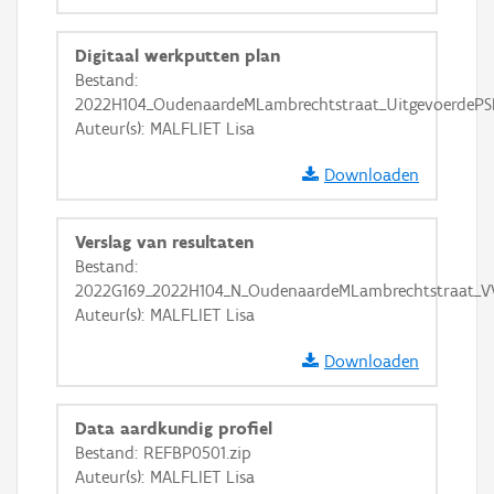
Ortho
GRB-Basiskaart
Digitaal werkputten plan
Bestand:
GRB-Basiskaart in grijswaarden
2022H104_OudenaardeMLambrechtstraat_UitgevoerdePS
Auteur(s): MALFLIET Lisa
Downloaden
Verslag van resultaten
Bestand:
2022G169_2022H104_N_OudenaardeMLambrechtstraat_V
Auteur(s): MALFLIET Lisa
Downloaden
Data aardkundig profiel
Bestand: REFBP0501.zip
Auteur(s): MALFLIET Lisa