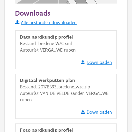
50 m
Downloads
Informatie Vlaanderen
Alle bestanden downloaden
i
Data aardkundig profiel
Bestand: bredene WZC.xml
Auteur(s): VERGAUWE ruben
+
−
Downloaden
Digitaal werkputten plan
Bestand: 2017B393_bredene_wzc.zip
Auteur(s): VAN DE VELDE sander, VERGAUWE
Basis Lagen
ruben
OSM-Basiskaart
Downloaden
Ortho
GRB-Basiskaart
Foto aardkundig profiel