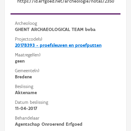
https://id.erfgoed.net/archeologie/notas/2350
Archeoloog
GHENT ARCHAEOLOGICAL TEAM bvba
Projectcode(s)
2017B393 - proefsleuven en proefputten
Maatregel(en)
geen
Gemeente(n)
Bredene
Beslissing
Aktename
Datum beslissing
11-04-2017
Behandelaar
Agentschap Onroerend Erfgoed