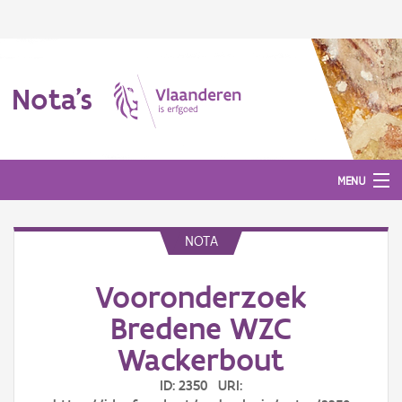
Nota's
MENU
NOTA
Nota's
Vooronderzoek
Aanmelden
Bredene WZC
Wackerbout
ID: 2350 URI: