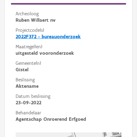
Archeoloog
Ruben Willaert nv
Projectcode(s)
2022F372 - bureauonderzoek
Maatregel(en)
uitgesteld vooronderzoek
Gemeente(n)
Gistel
Beslissing
Aktename
Datum beslissing
23-09-2022
Behandelaar
Agentschap Onroerend Erfgoed