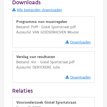
Downloads
Informatie Vlaanderen
Alle bestanden downloaden
i
Programma van maatregelen
Bestand: PvM - Gistel Sportstraat.pdf
Auteur(s): VAN GOIDSENHOVEN Wouter
+
−
Downloaden
Verslag van resultaten
Bestand: Vvr - Gistel Sportstraat.pdf
Auteur(s): DERYCKERE Julie
Basis Lagen
Downloaden
OSM-Basiskaart
Ortho
Relaties
GRB-Basiskaart
Vooronderzoek Gistel Sportstraat
GRB-Basiskaart in grijswaarden