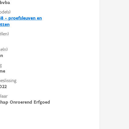
bvba
ode(s)
8 - proefsleuven en
utten
l(en)
e(n)
en
g
me
slissing
022
laar
chap Onroerend Erfgoed