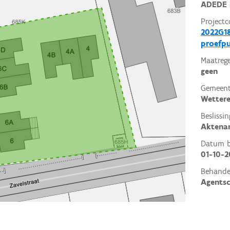
ADEDE 
Projectc
2022G18
proefp
Maatrege
geen
Gemeent
Wetter
Beslissin
Aktena
Datum be
01-10-2
Behande
Agents