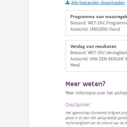
Alle bestanden downloaden
i
Programma van maatregel
Bestand: WET-ZAV_Programma
Auteur(s): JANSSENS David
+
−
Verslag van resultaten
Bestand: WET-ZAV_VerslagVan
Auteur(s): VAN DEN BERGHE 
Merel
Basis Lagen
Meer weten?
OSM-Basiskaart
Meer informatie over het archeo
Ortho
GRB-Basiskaart
Disclaimer
GRB-Basiskaart in grijsw
Het agentschap Onroerend Erfgoed publ
geval in en kan niet aansprakelijk ges
rechtmatigheid van de inhoud van de d