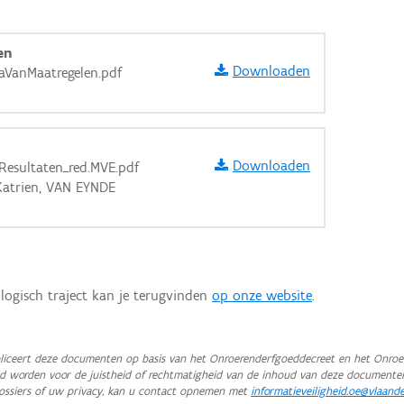
en
Downloaden
VanMaatregelen.pdf
Downloaden
Resultaten_red.MVE.pdf
Katrien, VAN EYNDE
logisch traject kan je terugvinden
op onze website
.
aarden
iceert deze documenten op basis van het Onroerenderfgoeddecreet en het Onroer
teld worden voor de juistheid of rechtmatigheid van de inhoud van deze documente
ossiers of uw privacy, kan u contact opnemen met
informatieveiligheid.oe@vlaand