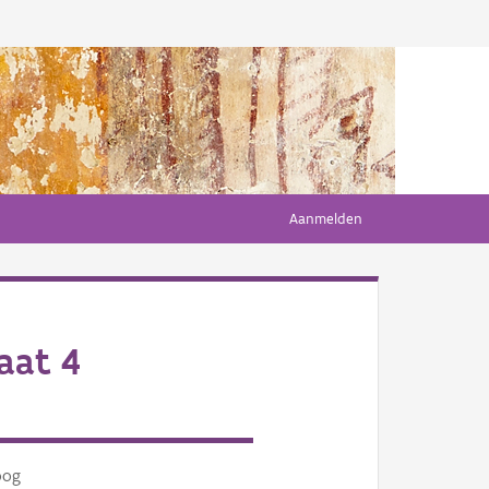
Aanmelden
aat 4
oog