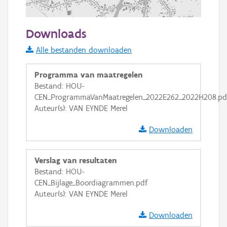
500 m
Downloads
Informatie Vlaanderen
Alle bestanden downloaden
i
Programma van maatregelen
Bestand: HOU-
CEN_ProgrammaVanMaatregelen_2022E262_2022H208.pd
+
−
Auteur(s): VAN EYNDE Merel
Downloaden
Verslag van resultaten
Bestand: HOU-
Basis Lagen
CEN_Bijlage_Boordiagrammen.pdf
Auteur(s): VAN EYNDE Merel
OSM-Basiskaart
Ortho
Downloaden