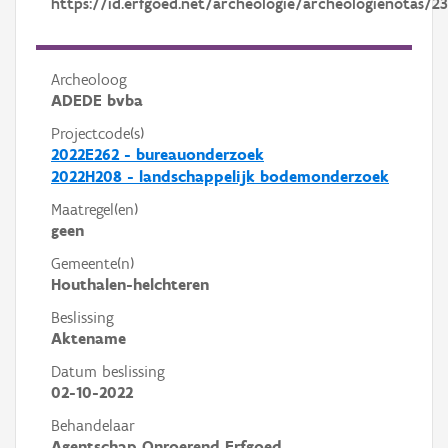
https://id.erfgoed.net/archeologie/archeologienotas/23
Archeoloog
ADEDE bvba
Projectcode(s)
2022E262 - bureauonderzoek
2022H208 - landschappelijk bodemonderzoek
Maatregel(en)
geen
Gemeente(n)
Houthalen-helchteren
Beslissing
Aktename
Datum beslissing
02-10-2022
Behandelaar
Agentschap Onroerend Erfgoed