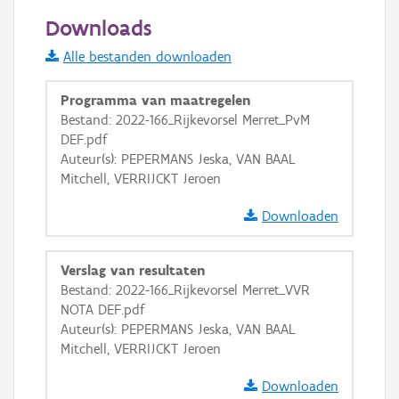
50 m
Downloads
Informatie Vlaanderen
Alle bestanden downloaden
i
Programma van maatregelen
Bestand: 2022-166_Rijkevorsel Merret_PvM
DEF.pdf
+
−
Auteur(s): PEPERMANS Jeska, VAN BAAL
Mitchell, VERRIJCKT Jeroen
Downloaden
Verslag van resultaten
Basis Lagen
Bestand: 2022-166_Rijkevorsel Merret_VVR
NOTA DEF.pdf
OSM-Basiskaart
Auteur(s): PEPERMANS Jeska, VAN BAAL
Ortho
Mitchell, VERRIJCKT Jeroen
GRB-Basiskaart
Downloaden