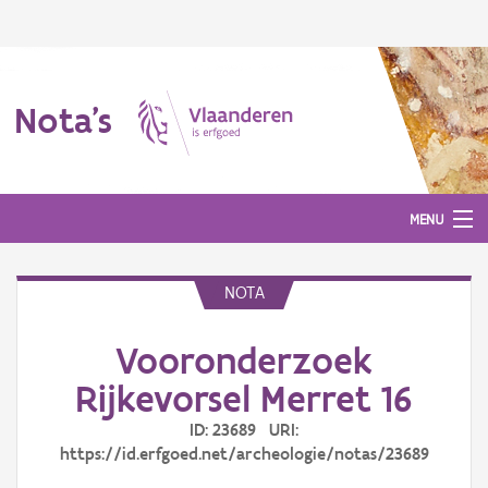
Nota's
MENU
NOTA
Nota's
Vooronderzoek
Aanmelden
Rijkevorsel Merret 16
ID: 23689 URI:
https://id.erfgoed.net/archeologie/notas/23689