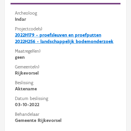
Archeoloog
Indar
Projectcode(s)
2022H179 - proefsleuven en proefputten
2022H256 - landschappelijk bodemonderzoek
Maatregel(en)
geen
Gemeente(n)
Rijkevorsel
Beslissing
Aktename
Datum beslissing
03-10-2022
Behandelaar
Gemeente Rijkevorsel