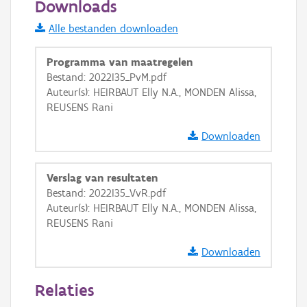
Downloads
Informatie Vlaanderen
Alle bestanden downloaden
i
Programma van maatregelen
Bestand: 2022I35_PvM.pdf
Auteur(s): HEIRBAUT Elly N.A., MONDEN Alissa,
+
−
REUSENS Rani
Downloaden
Verslag van resultaten
Bestand: 2022I35_VvR.pdf
Basis Lagen
Auteur(s): HEIRBAUT Elly N.A., MONDEN Alissa,
REUSENS Rani
OSM-Basiskaart
Ortho
Downloaden
GRB-Basiskaart
Relaties
GRB-Basiskaart in grijswaarden