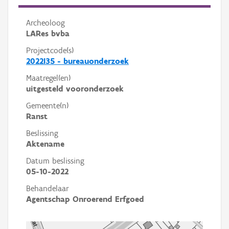
Archeoloog
LARes bvba
Projectcode(s)
2022I35 - bureauonderzoek
Maatregel(en)
uitgesteld vooronderzoek
Gemeente(n)
Ranst
Beslissing
Aktename
Datum beslissing
05-10-2022
Behandelaar
Agentschap Onroerend Erfgoed