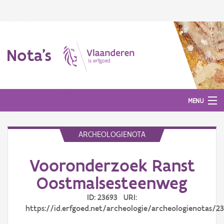
Nota's
MENU
ARCHEOLOGIENOTA
Nota's
Vooronderzoek Ranst
Aanmelden
Oostmalsesteenweg
ID: 23693 URI:
https://id.erfgoed.net/archeologie/archeologienotas/2