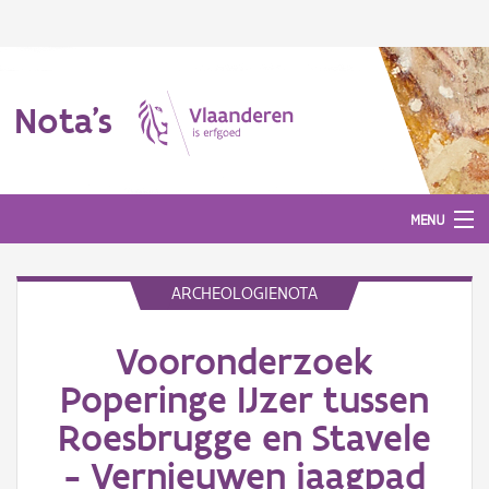
Nota's
MENU
ARCHEOLOGIENOTA
Nota's
Vooronderzoek
Aanmelden
Poperinge IJzer tussen
Roesbrugge en Stavele
- Vernieuwen jaagpad