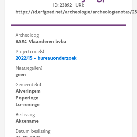
ID: 23892 URI:
https://id.erfgoed.net/archeologie/archeologienotas/2
Archeoloog
BAAC Vlaanderen bvba
Projectcode(s)
2022J15 - bureauonderzoek
Maatregel(en)
geen
Gemeente(n)
Alveringem
Poperinge
Lo-reninge
Beslissing
Aktename
Datum beslissing