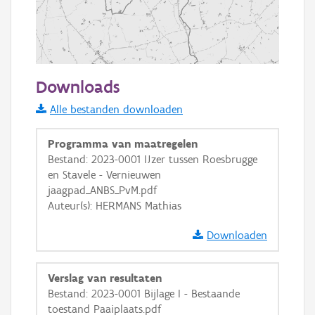
2 km
Downloads
Informatie Vlaanderen
Alle bestanden downloaden
i
Programma van maatregelen
Bestand: 2023-0001 IJzer tussen Roesbrugge
en Stavele - Vernieuwen
+
−
jaagpad_ANBS_PvM.pdf
Auteur(s): HERMANS Mathias
Downloaden
Verslag van resultaten
Basis Lagen
Bestand: 2023-0001 Bijlage I - Bestaande
toestand Paaiplaats.pdf
OSM-Basiskaart