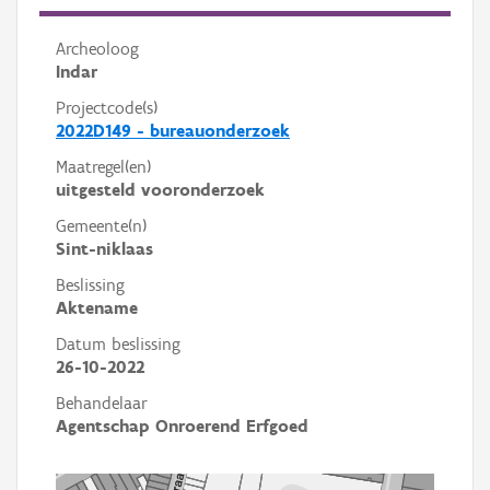
Archeoloog
Indar
Projectcode(s)
2022D149 - bureauonderzoek
Maatregel(en)
uitgesteld vooronderzoek
Gemeente(n)
Sint-niklaas
Beslissing
Aktename
Datum beslissing
26-10-2022
Behandelaar
Agentschap Onroerend Erfgoed