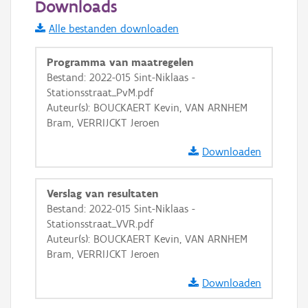
Downloads
Informatie Vlaanderen
Alle bestanden downloaden
i
Programma van maatregelen
Bestand: 2022-015 Sint-Niklaas -
Stationsstraat_PvM.pdf
+
−
Auteur(s): BOUCKAERT Kevin, VAN ARNHEM
Bram, VERRIJCKT Jeroen
Downloaden
Verslag van resultaten
Basis Lagen
Bestand: 2022-015 Sint-Niklaas -
Stationsstraat_VVR.pdf
OSM-Basiskaart
Auteur(s): BOUCKAERT Kevin, VAN ARNHEM
Ortho
Bram, VERRIJCKT Jeroen
GRB-Basiskaart
Downloaden
GRB-Basiskaart in grijswaarden