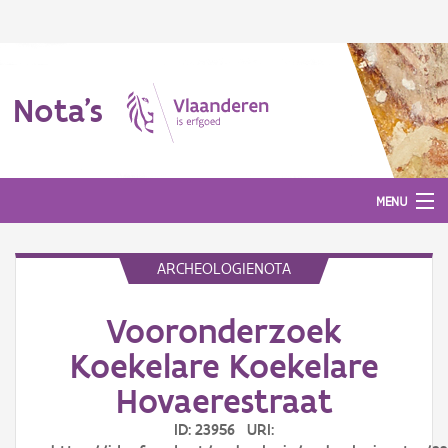
Nota's
MENU
ARCHEOLOGIENOTA
Nota's
Vooronderzoek
Aanmelden
Koekelare Koekelare
Hovaerestraat
ID: 23956 URI: