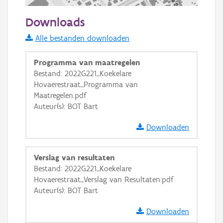
100 m
Downloads
Informatie Vlaanderen
Alle bestanden downloaden
i
Programma van maatregelen
Bestand: 2022G221_Koekelare
Hovaerestraat_Programma van
+
−
Maatregelen.pdf
Auteur(s): BOT Bart
Downloaden
Verslag van resultaten
Basis Lagen
Bestand: 2022G221_Koekelare
Hovaerestraat_Verslag van Resultaten.pdf
OSM-Basiskaart
Auteur(s): BOT Bart
Ortho
Downloaden
GRB-Basiskaart