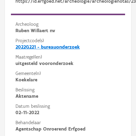
https://id.erfgoed.net/archeologie/archeologienotas/2
Archeoloog
Ruben Willaert nv
Projectcode(s)
2022G221 - bureauonderzoek
Maatregel(en)
uitgesteld vooronderzoek
Gemeente(n)
Koekelare
Beslissing
Aktename
Datum beslissing
02-11-2022
Behandelaar
Agentschap Onroerend Erfgoed