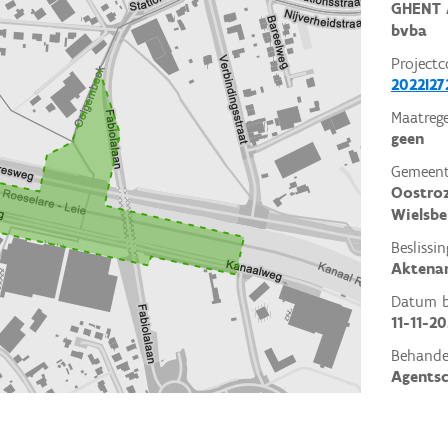
GHENT 
bvba
Projectc
2022I27
Maatrege
geen
Gemeent
Oostro
Wielsbe
Beslissin
Aktena
Datum be
11-11-2
Behande
Agents