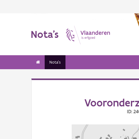
Nota's
Nota's
Vooronderz
ID: 2