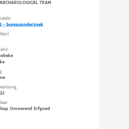
ARCHAEOLOGICAL TEAM
ode(s)
2 - bureauonderzoek
l(en)
e(n)
zebeke
ke
g
me
slissing
022
laar
chap Onroerend Erfgoed