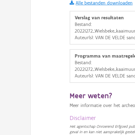
Alle bestanden downloaden
i
Verslag van resultaten
Bestand:
2022I272_Wielsbeke_kaaimuur
+
−
Auteur(s): VAN DE VELDE san
Programma van maatregel
Bestand:
2022I272_Wielsbeke_kaaimuur
Auteur(s): VAN DE VELDE san
Basis Lagen
OSM-Basiskaart
Meer weten?
Ortho
Meer informatie over het archeo
GRB-Basiskaart
Disclaimer
GRB-Basiskaart in grijsw
Het agentschap Onroerend Erfgoed publ
geval in en kan niet aansprakelijk ges