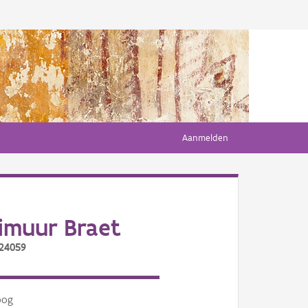
Aanmelden
imuur Braet
/24059
oog