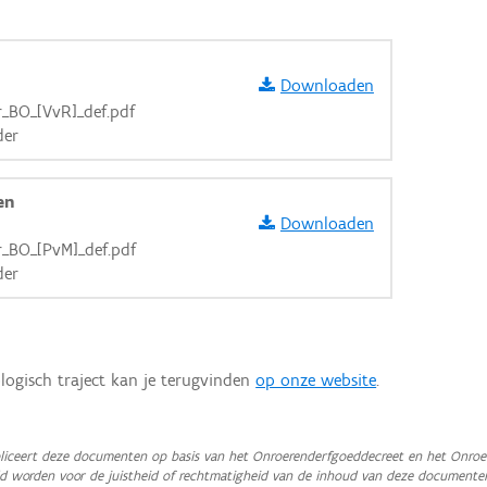
Downloaden
_BO_[VvR]_def.pdf
der
en
Downloaden
_BO_[PvM]_def.pdf
der
logisch traject kan je terugvinden
op onze website
.
aarden
iceert deze documenten op basis van het Onroerenderfgoeddecreet en het Onroer
teld worden voor de juistheid of rechtmatigheid van de inhoud van deze documente