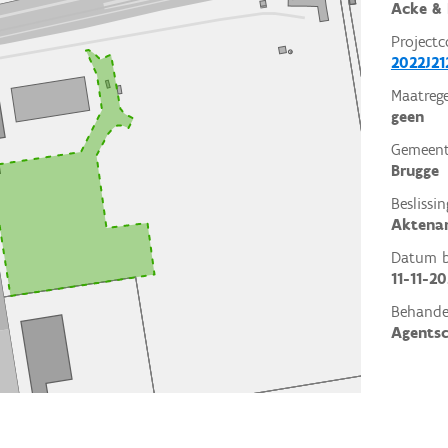
Acke & 
Projectc
2022J21
Maatrege
geen
Gemeent
Brugge
Beslissin
Aktena
Datum be
11-11-2
Behande
Agents