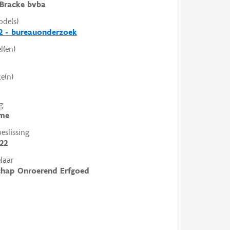
Bracke bvba
ode(s)
2 - bureauonderzoek
l(en)
e(n)
g
me
slissing
022
laar
chap Onroerend Erfgoed