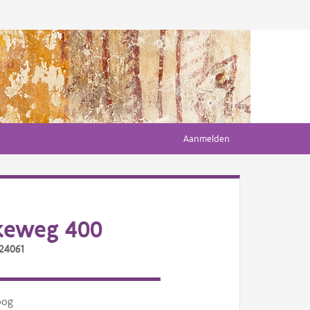
Aanmelden
keweg 400
24061
oog