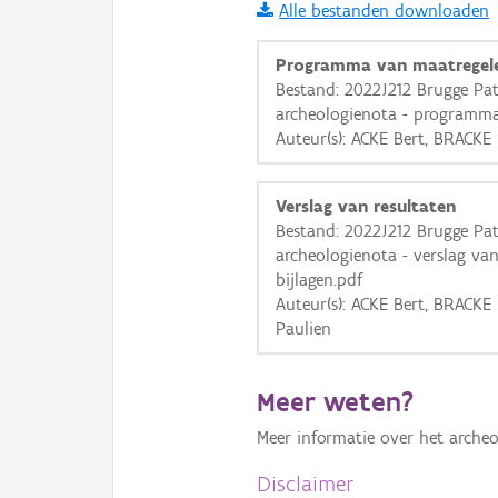
Alle bestanden downloaden
i
Programma van maatregel
Bestand: 2022J212 Brugge P
archeologienota - programma
+
−
Auteur(s): ACKE Bert, BRACKE
Verslag van resultaten
Bestand: 2022J212 Brugge P
archeologienota - verslag va
bijlagen.pdf
Basis Lagen
Auteur(s): ACKE Bert, BRACK
Paulien
OSM-Basiskaart
Ortho
Meer weten?
GRB-Basiskaart
Meer informatie over het archeo
GRB-Basiskaart in grijsw
Disclaimer