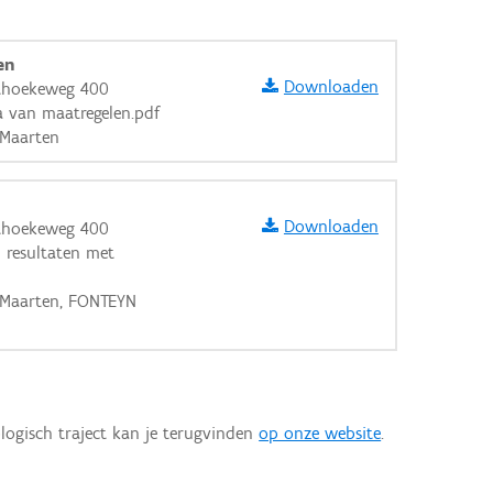
en
Downloaden
athoekeweg 400
 van maatregelen.pdf
 Maarten
Downloaden
athoekeweg 400
n resultaten met
E Maarten, FONTEYN
logisch traject kan je terugvinden
op onze website
.
aarden