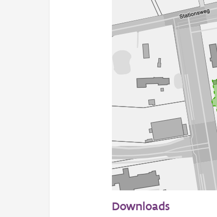
50 m
Downloads
Informatie Vlaanderen