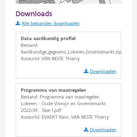
50 m
Downloads
Informatie Vlaanderen
Alle bestanden downloaden
i
Data aardkundig profiel
Bestand:
Aardkundige_gegevens_Lokeren_Groentemarkt.zip
+
−
Auteur(s): VAN NESTE Thierry
Downloaden
Programma van maatregelen
Bestand: Programma van maatregelen
Basis Lagen
Lokeren - Oude Vismijn en Groentemarkt
2022J39 - fase 1.pdf
OSM-Basiskaart
Auteur(s): EVAERT Rani, VAN NESTE Thierry
Ortho
Downloaden
GRB-Basiskaart