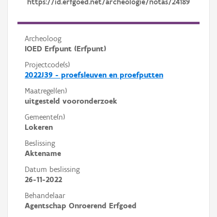
https://id.erfgoed.net/archeologie/notas/24189
Archeoloog
IOED Erfpunt (Erfpunt)
Projectcode(s)
2022J39 - proefsleuven en proefputten
Maatregel(en)
uitgesteld vooronderzoek
Gemeente(n)
Lokeren
Beslissing
Aktename
Datum beslissing
26-11-2022
Behandelaar
Agentschap Onroerend Erfgoed