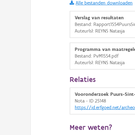
Alle bestanden downloaden
i
Verslag van resultaten
Bestand: Rapport1554PuursSi
Auteur(s): REYNS Natasja
+
−
Programma van maatregel
Bestand: PvM1554.pdf
Auteur(s): REYNS Natasja
Basis Lagen
Relaties
OSM-Basiskaart
Vooronderzoek Puurs-Sint
Ortho
Nota - ID 25148
https://id.erfgoed.net/arche
GRB-Basiskaart
GRB-Basiskaart in grijsw
Meer weten?