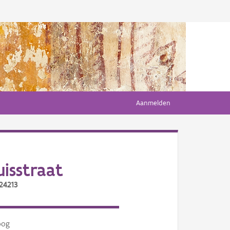
Aanmelden
isstraat
24213
oog