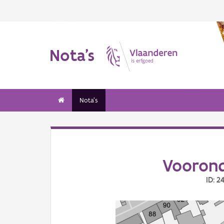
Nota's
Nota's
Voorond
ID: 