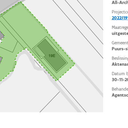
All-Arc
Projectc
2022J19
Maatrege
uitgest
Gemeent
Puurs-
Beslissin
Aktena
Datum be
30-11-2
Behande
Agents