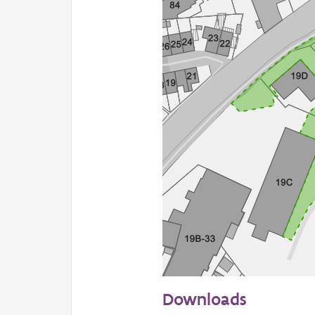
50 m
Downloads
Informatie Vlaanderen