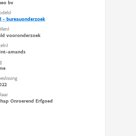
heo bv
ode(s)
1 - bureauonderzoek
l(en)
eld vooronderzoek
e(n)
sint-amands
g
me
slissing
022
laar
chap Onroerend Erfgoed