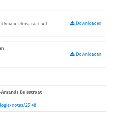
Downloaden
ntAmandsBuisstraat.pdf
en
Downloaden
-Amands Buisstraat
ologie/notas/25148
aarden