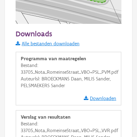
50 m
Downloads
Informatie Vlaanderen
Alle bestanden downloaden
i
Programma van maatregelen
Bestand:
33705_Nota_RomeinseStraat_VBO+PSL_PVM.pdf
+
−
Auteur(s): BROECKMANS Daan, MILIS Sander,
PELSMAEKERS Sander
Downloaden
Verslag van resultaten
Basis Lagen
Bestand:
33705_Nota_RomeinseStraat_VBO+PSL_VVR.pdf
OSM-Basiskaart