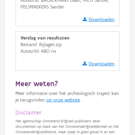
Auteur(s): BROECKMANS Daan, MILIS Sander,
Ortho
PELSMAEKERS Sander
GRB-Basiskaart
Downloaden
GRB-Basiskaart in grijswaarden
Verslag van resultaten
Bestand: Bijlagen.zip
Auteur(s): ABO nv
Downloaden
Meer weten?
Meer informatie over het archeologisch traject kan
je terugvinden
op onze website
.
Disclaimer
Het agentschap Onroerend Erfgoed publiceert deze
documenten op basis van het Onroerenderfgoeddecreet en het
Onroerenderfgoedbesluit, maar staat in geen geval in en kan