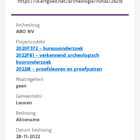
https://id.erfgoed.net/archeologie/notas/24218
Archeoloog
ABO NV
Projectcode(s)
2020F372 - bureauonderzoek
2022F81 - verkennend archeologisch
booronderzoek
2022I8 - proefsleuven en proefputten
Maatregel(en)
geen
Gemeente(n)
Leuven
Beslissing
Aktename
Datum beslissing
28-11-2022