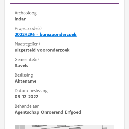
Archeoloog
Indar
Projectcode(s)
2022H296 - bureauonderzoek
Maatregel(en)
uitgesteld vooronderzoek
Gemeente(n)
Ravels
Beslissing
Aktename
Datum beslissing
03-12-2022
Behandelaar
Agentschap Onroerend Erfgoed