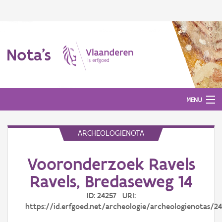
Nota's
MENU
ARCHEOLOGIENOTA
Nota's
Vooronderzoek Ravels
Aanmelden
Ravels, Bredaseweg 14
ID: 24257 URI:
https://id.erfgoed.net/archeologie/archeologienotas/2