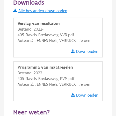
Downloads
Informatie Vlaanderen
Alle bestanden downloaden
i
Verslag van resultaten
Bestand: 2022-
405_Ravels_Bredaseweg_VVR.pdf
+
−
Auteur(s): JENNES Niels, VERRIJCKT Jeroen
Downloaden
Programma van maatregelen
Bestand: 2022-
Basis Lagen
405_Ravels_Bredaseweg_PVM.pdf
Auteur(s): JENNES Niels, VERRIJCKT Jeroen
OSM-Basiskaart
Ortho
Downloaden
GRB-Basiskaart
Meer weten?
GRB-Basiskaart in grijswaarden