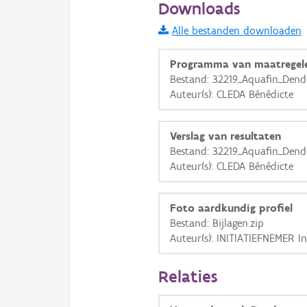
Downloads
Informatie Vlaanderen
Alle bestanden downloaden
i
Programma van maatregel
Bestand: 32219_Aquafin_Den
Auteur(s): CLEDA Bénédicte
+
−
Verslag van resultaten
Bestand: 32219_Aquafin_Den
Auteur(s): CLEDA Bénédicte
Basis Lagen
Foto aardkundig profiel
Bestand: Bijlagen.zip
OSM-Basiskaart
Auteur(s): INITIATIEFNEMER In
Ortho
Relaties
GRB-Basiskaart
GRB-Basiskaart in grijsw