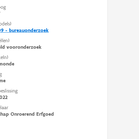
oog
V
ode(s)
09 - bureauonderzoek
l(en)
eld vooronderzoek
e(n)
monde
g
me
slissing
022
laar
chap Onroerend Erfgoed