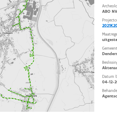
Archeol
ABO N
Projectc
2021K2
Maatrege
uitgest
Gemeent
Dender
Beslissin
Aktena
Datum be
04-12-2
Behande
Agents