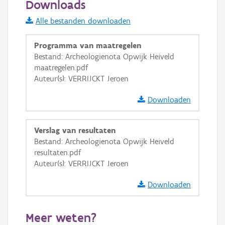
Downloads
Informatie Vlaanderen
Alle bestanden downloaden
i
Programma van maatregelen
Bestand: Archeologienota Opwijk Heiveld
maatregelen.pdf
+
−
Auteur(s): VERRIJCKT Jeroen
Downloaden
Verslag van resultaten
Bestand: Archeologienota Opwijk Heiveld
Basis Lagen
resultaten.pdf
Auteur(s): VERRIJCKT Jeroen
OSM-Basiskaart
Ortho
Downloaden
GRB-Basiskaart
Meer weten?
GRB-Basiskaart in grijswaarden