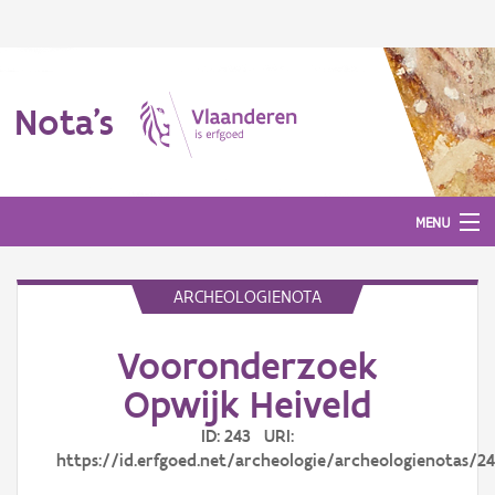
Nota's
MENU
ARCHEOLOGIENOTA
Nota's
Vooronderzoek
Aanmelden
Opwijk Heiveld
ID: 243 URI:
https://id.erfgoed.net/archeologie/archeologienotas/2