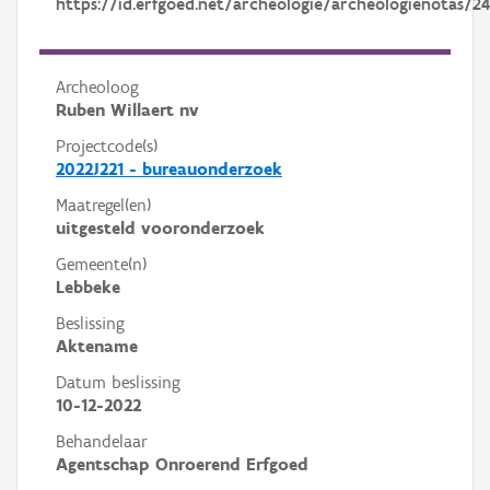
https://id.erfgoed.net/archeologie/archeologienotas/24
Archeoloog
Ruben Willaert nv
Projectcode(s)
2022J221 - bureauonderzoek
Maatregel(en)
uitgesteld vooronderzoek
Gemeente(n)
Lebbeke
Beslissing
Aktename
Datum beslissing
10-12-2022
Behandelaar
Agentschap Onroerend Erfgoed