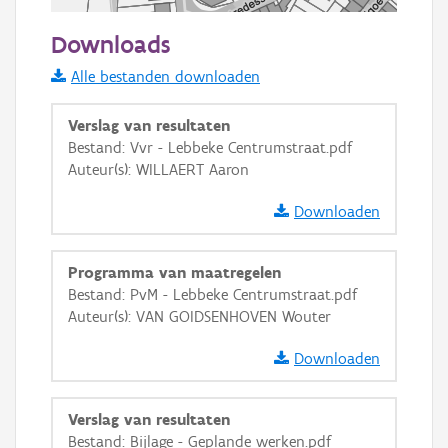
50 m
Downloads
Informatie Vlaanderen
Alle bestanden downloaden
i
Verslag van resultaten
Bestand: Vvr - Lebbeke Centrumstraat.pdf
Auteur(s): WILLAERT Aaron
+
−
Downloaden
Programma van maatregelen
Bestand: PvM - Lebbeke Centrumstraat.pdf
Auteur(s): VAN GOIDSENHOVEN Wouter
Basis Lagen
Downloaden
OSM-Basiskaart
Ortho
Verslag van resultaten
GRB-Basiskaart
Bestand: Bijlage - Geplande werken.pdf