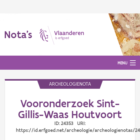
Nota's
MENU
ARCHEOLOGIENOTA
Nota's
Vooronderzoek Sint-
Aanmelden
Gillis-Waas Houtvoort
ID: 24353 URI:
https://id.erfgoed.net/archeologie/archeologienotas/2