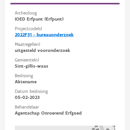
Archeoloog
IOED Erfpunt (Erfpunt)
Projectcode(s)
2022F31 - bureauonderzoek
Maatregel(en)
uitgesteld vooronderzoek
Gemeente(n)
Sint-gillis-waas
Beslissing
Aktename
Datum beslissing
05-02-2023
Behandelaar
Agentschap Onroerend Erfgoed