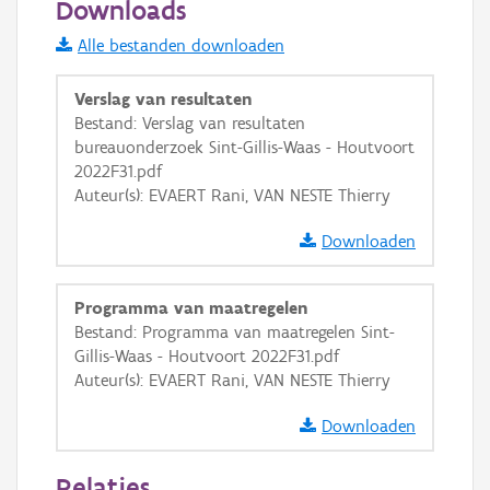
Downloads
Informatie Vlaanderen
Alle bestanden downloaden
i
Verslag van resultaten
Bestand: Verslag van resultaten
bureauonderzoek Sint-Gillis-Waas - Houtvoort
+
−
2022F31.pdf
Auteur(s): EVAERT Rani, VAN NESTE Thierry
Downloaden
Programma van maatregelen
Basis Lagen
Bestand: Programma van maatregelen Sint-
Gillis-Waas - Houtvoort 2022F31.pdf
OSM-Basiskaart
Auteur(s): EVAERT Rani, VAN NESTE Thierry
Ortho
Downloaden
GRB-Basiskaart
GRB-Basiskaart in grijswaarden
Relaties