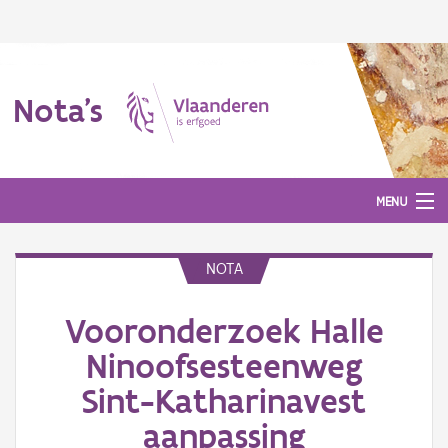
Nota's
MENU
NOTA
Nota's
Vooronderzoek Halle
Aanmelden
Ninoofsesteenweg
Sint-Katharinavest
aanpassing