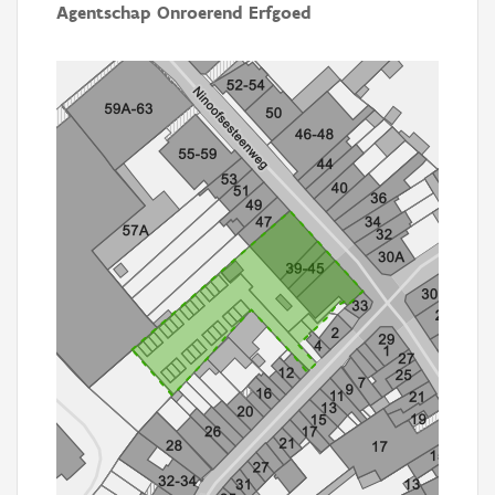
Agentschap Onroerend Erfgoed