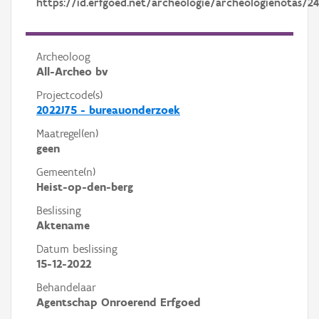
https://id.erfgoed.net/archeologie/archeologienotas/2
Archeoloog
All-Archeo bv
Projectcode(s)
2022J75 - bureauonderzoek
Maatregel(en)
geen
Gemeente(n)
Heist-op-den-berg
Beslissing
Aktename
Datum beslissing
15-12-2022
Behandelaar
Agentschap Onroerend Erfgoed