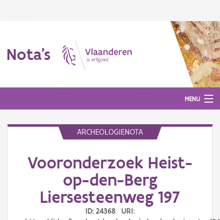
Nota's
MENU
ARCHEOLOGIENOTA
Nota's
Vooronderzoek Heist-
Aanmelden
op-den-Berg
Liersesteenweg 197
ID: 24368 URI: