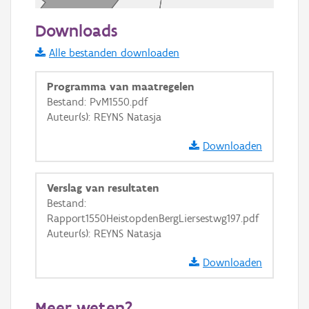
50 m
Downloads
Informatie Vlaanderen
Alle bestanden downloaden
i
Programma van maatregelen
Bestand: PvM1550.pdf
Auteur(s): REYNS Natasja
+
−
Downloaden
Verslag van resultaten
Bestand:
Rapport1550HeistopdenBergLiersestwg197.pdf
Basis Lagen
Auteur(s): REYNS Natasja
OSM-Basiskaart
Downloaden
Ortho
GRB-Basiskaart
Meer weten?