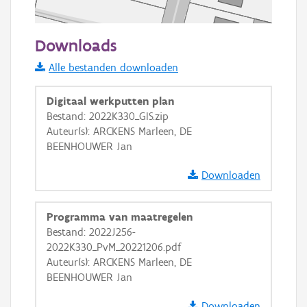
50 m
Downloads
Informatie Vlaanderen
Alle bestanden downloaden
i
Digitaal werkputten plan
Bestand: 2022K330_GIS.zip
Auteur(s): ARCKENS Marleen, DE
+
−
BEENHOUWER Jan
Downloaden
Programma van maatregelen
Bestand: 2022J256-
Basis Lagen
2022K330_PvM_20221206.pdf
Auteur(s): ARCKENS Marleen, DE
OSM-Basiskaart
BEENHOUWER Jan
Ortho
Downloaden