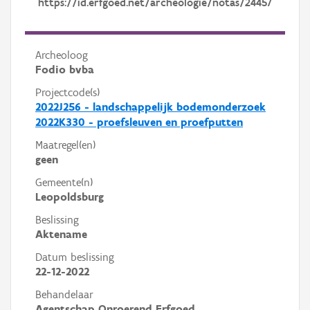
https://id.erfgoed.net/archeologie/notas/24457
Archeoloog
Fodio bvba
Projectcode(s)
2022J256 - landschappelijk bodemonderzoek
2022K330 - proefsleuven en proefputten
Maatregel(en)
geen
Gemeente(n)
Leopoldsburg
Beslissing
Aktename
Datum beslissing
22-12-2022
Behandelaar
Agentschap Onroerend Erfgoed