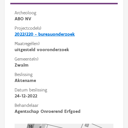
Archeoloog
ABO NV
Projectcode(s)
2022J220 - bureauonderzoek
Maatregel(en)
uitgesteld vooronderzoek
Gemeente(n)
Zwalm
Beslissing
Aktename
Datum beslissing
24-12-2022
Behandelaar
Agentschap Onroerend Erfgoed