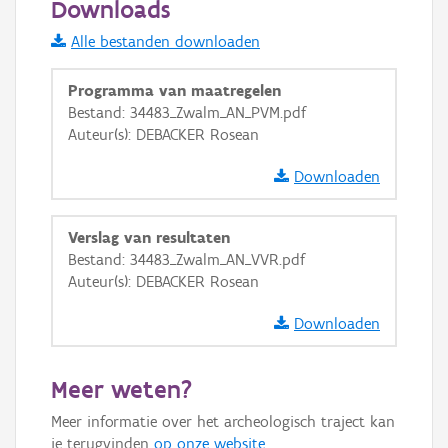
Downloads
Informatie Vlaanderen
Alle bestanden downloaden
i
Programma van maatregelen
Bestand: 34483_Zwalm_AN_PVM.pdf
Auteur(s): DEBACKER Rosean
+
−
Downloaden
Verslag van resultaten
Bestand: 34483_Zwalm_AN_VVR.pdf
Auteur(s): DEBACKER Rosean
Basis Lagen
Downloaden
OSM-Basiskaart
Ortho
Meer weten?
GRB-Basiskaart
Meer informatie over het archeologisch traject kan
GRB-Basiskaart in grijswaarden
je terugvinden
op onze website
.