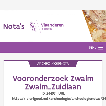
Nota's
MENU
ARCHEOLOGIENOTA
Nota's
Vooronderzoek Zwalm
Aanmelden
Zwalm_Zuidlaan
ID: 24497 URI:
https://id.erfgoed.net/archeologie/archeologienotas/2