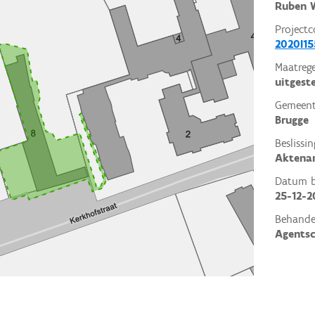
Ruben W
Projectc
2020I15
Maatrege
uitgest
Gemeent
Brugge
Beslissin
Aktena
Datum be
25-12-2
Behande
Agents