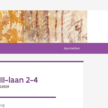
Aanmelden
I-laan 2-4
/24509
oog