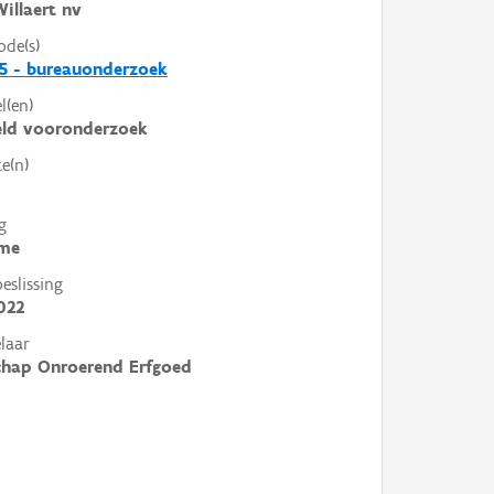
illaert nv
ode(s)
5 - bureauonderzoek
l(en)
eld vooronderzoek
e(n)
g
me
slissing
022
laar
chap Onroerend Erfgoed