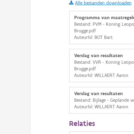
Alle bestanden downloaden
i
Programma van maatregel
Bestand: PVM - Koning Leopol
Brugge.pdf
+
−
Auteur(s): BOT Bart
Verslag van resultaten
Bestand: VVR - Koning Leopol
Brugge.pdf
Auteur(s): WILLAERT Aaron
Basis Lagen
OSM-Basiskaart
Verslag van resultaten
Ortho
Bestand: Bijlage - Geplande 
Auteur(s): WILLAERT Aaron
GRB-Basiskaart
GRB-Basiskaart in grijsw
Relaties