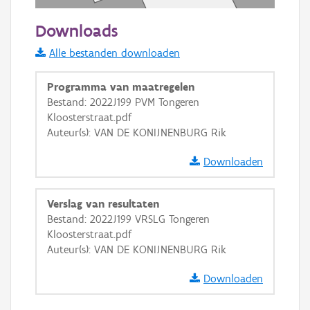
20 m
Downloads
Informatie Vlaanderen
Alle bestanden downloaden
i
Programma van maatregelen
Bestand: 2022J199 PVM Tongeren
Kloosterstraat.pdf
+
−
Auteur(s): VAN DE KONIJNENBURG Rik
Downloaden
Verslag van resultaten
Bestand: 2022J199 VRSLG Tongeren
Basis Lagen
Kloosterstraat.pdf
Auteur(s): VAN DE KONIJNENBURG Rik
OSM-Basiskaart
Ortho
Downloaden
GRB-Basiskaart