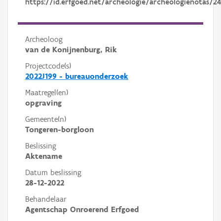
https://id.erfgoed.net/archeologie/archeologienotas/24
Archeoloog
van de Konijnenburg, Rik
Projectcode(s)
2022J199 - bureauonderzoek
Maatregel(en)
opgraving
Gemeente(n)
Tongeren-borgloon
Beslissing
Aktename
Datum beslissing
28-12-2022
Behandelaar
Agentschap Onroerend Erfgoed