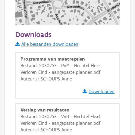
100 m
Downloads
Informatie Vlaanderen
Alle bestanden downloaden
i
Programma van maatregelen
Bestand: 5030253 - PvM - Hechtel-Eksel,
Verloren Eind - aangepaste plannen.pdf
+
−
Auteur(s): SCHOUPS Anne
Downloaden
Verslag van resultaten
Bestand: 5030253 - VvR - Hechtel-Eksel,
Basis Lagen
Verloren Eind - aangepaste plannen.pdf
Auteur(s): SCHOUPS Anne
OSM-Basiskaart