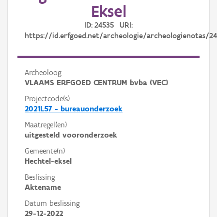
Eksel
ID: 24535 URI:
https://id.erfgoed.net/archeologie/archeologienotas/2
Archeoloog
VLAAMS ERFGOED CENTRUM bvba (VEC)
Projectcode(s)
2021L57 - bureauonderzoek
Maatregel(en)
uitgesteld vooronderzoek
Gemeente(n)
Hechtel-eksel
Beslissing
Aktename
Datum beslissing
29-12-2022