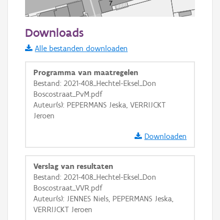
50 m
Downloads
Informatie Vlaanderen
Alle bestanden downloaden
i
Programma van maatregelen
Bestand: 2021-408_Hechtel-Eksel_Don
Boscostraat_PvM.pdf
+
−
Auteur(s): PEPERMANS Jeska, VERRIJCKT
Jeroen
Downloaden
Verslag van resultaten
Basis Lagen
Bestand: 2021-408_Hechtel-Eksel_Don
Boscostraat_VVR.pdf
OSM-Basiskaart
Auteur(s): JENNES Niels, PEPERMANS Jeska,
Ortho
VERRIJCKT Jeroen