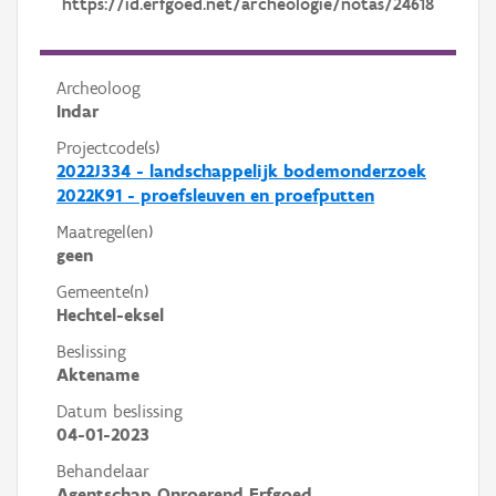
https://id.erfgoed.net/archeologie/notas/24618
Archeoloog
Indar
Projectcode(s)
2022J334 - landschappelijk bodemonderzoek
2022K91 - proefsleuven en proefputten
Maatregel(en)
geen
Gemeente(n)
Hechtel-eksel
Beslissing
Aktename
Datum beslissing
04-01-2023
Behandelaar
Agentschap Onroerend Erfgoed