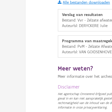
Alle bestanden downloaden
i
Verslag van resultaten
Bestand: Vvr - Zelzate afwat
Auteur(s): DERYCKERE Julie
+
−
Programma van maatregel
Bestand: PvM - Zelzate Afwat
Auteur(s): VAN GOIDSENHOV
Basis Lagen
Meer weten?
OSM-Basiskaart
Meer informatie over het archeo
Ortho
Disclaimer
GRB-Basiskaart
Het agentschap Onroerend Erfgoed publ
geval in en kan niet aansprakelijk ges
GRB-Basiskaart in grijsw
rechtmatigheid van de inhoud van de d
informatie in onze privacyverklaring.