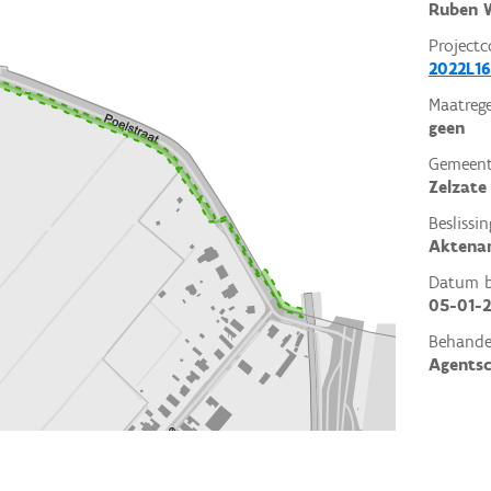
Ruben W
Projectc
2022L16
Maatrege
geen
Gemeent
Zelzate
Beslissin
Aktena
Datum be
05-01-
Behande
Agents