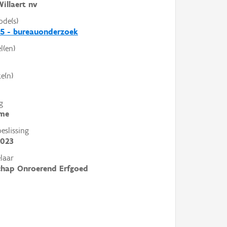
illaert nv
ode(s)
5 - bureauonderzoek
l(en)
e(n)
g
me
slissing
2023
laar
chap Onroerend Erfgoed