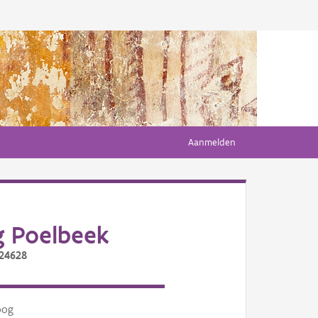
Aanmelden
g Poelbeek
/24628
oog