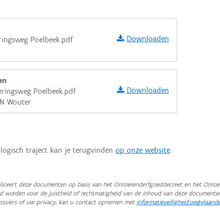
Downloaden
eringsweg Poelbeek.pdf
en
Downloaden
eringsweg Poelbeek.pdf
EN Wouter
logisch traject kan je terugvinden
op onze website
.
iceert deze documenten op basis van het Onroerenderfgoeddecreet en het Onroer
teld worden voor de juistheid of rechtmatigheid van de inhoud van deze documente
aarden
ossiers of uw privacy, kan u contact opnemen met
informatieveiligheid.oe@vlaand