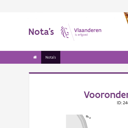
Nota's
Nota's
Vooronder
ID: 2