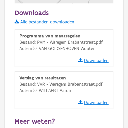
100 m
Downloads
Informatie Vlaanderen
Alle bestanden downloaden
i
Programma van maatregelen
Bestand: PVM - Waregem Brabantstraat.pdf
Auteur(s): VAN GOIDSENHOVEN Wouter
+
−
Downloaden
Verslag van resultaten
Bestand: VVR - Waregem Brabantstraat.pdf
Auteur(s): WILLAERT Aaron
Basis Lagen
Downloaden
OSM-Basiskaart
Ortho
Meer weten?
GRB-Basiskaart