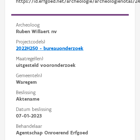
https://id.erfgoed.net/archeologie/archeologienotas/24
Archeoloog
Ruben Willaert nv
Projectcode(s)
2022H250 - bureauonderzoek
Maatregel(en)
uitgesteld vooronderzoek
Gemeente(n)
Waregem
Beslissing
Aktename
Datum beslissing
07-01-2023
Behandelaar
Agentschap Onroerend Erfgoed