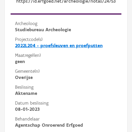
https://id.erfgoed.net/archeologie/notas/24753
Archeoloog
Studiebureau Archeologie
Projectcode(s)
2022L204 - proefsleuven en proefputten
Maatregel(en)
geen
Gemeente(n)
Overijse
Beslissing
Aktename
Datum beslissing
08-01-2023
Behandelaar
Agentschap Onroerend Erfgoed