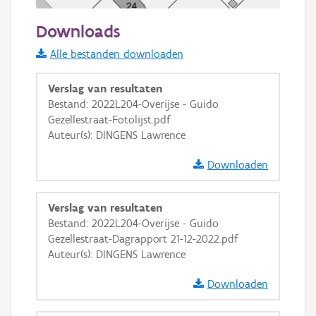
50 m
Downloads
Informatie Vlaanderen
Alle bestanden downloaden
i
Verslag van resultaten
Bestand: 2022L204-Overijse - Guido
Gezellestraat-Fotolijst.pdf
+
−
Auteur(s): DINGENS Lawrence
Downloaden
Verslag van resultaten
Bestand: 2022L204-Overijse - Guido
Basis Lagen
Gezellestraat-Dagrapport 21-12-2022.pdf
Auteur(s): DINGENS Lawrence
OSM-Basiskaart
Ortho
Downloaden
GRB-Basiskaart