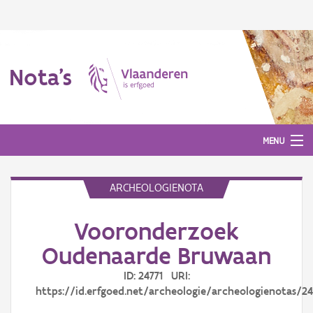
Nota's
MENU
ARCHEOLOGIENOTA
Nota's
Vooronderzoek
Aanmelden
Oudenaarde Bruwaan
ID: 24771 URI:
https://id.erfgoed.net/archeologie/archeologienotas/24