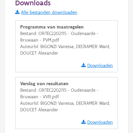
Downloads
Informatie Vlaanderen
Alle bestanden downloaden
i
Programma van maatregelen
Bestand: ORTEC2202115 - Oudenaarde -
Bruwaan - PVM.pdf
+
−
Auteur(s): BIGONZI Vanessa, DECRAMER Ward,
DOUCET Alexander
Downloaden
Verslag van resultaten
Basis Lagen
Bestand: ORTEC2202115 - Oudenaarde -
Bruwaan - VVR.pdf
OSM-Basiskaart
Auteur(s): BIGONZI Vanessa, DECRAMER Ward,
Ortho
DOUCET Alexander
GRB-Basiskaart
Downloaden
GRB-Basiskaart in grijswaarden