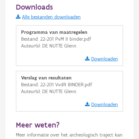
20 m
Downloads
Informatie Vlaanderen
Alle bestanden downloaden
i
Programma van maatregelen
Bestand: 22-201 PvM II binder.pdf
Auteur(s): DE NUTTE Glenn
+
−
Downloaden
Verslag van resultaten
Bestand: 22-201 VvdR BINDER.pdf
Auteur(s): DE NUTTE Glenn
Basis Lagen
Downloaden
OSM-Basiskaart
Ortho
Meer weten?
GRB-Basiskaart
Meer informatie over het archeologisch traject kan
GRB-Basiskaart in grijswaarden