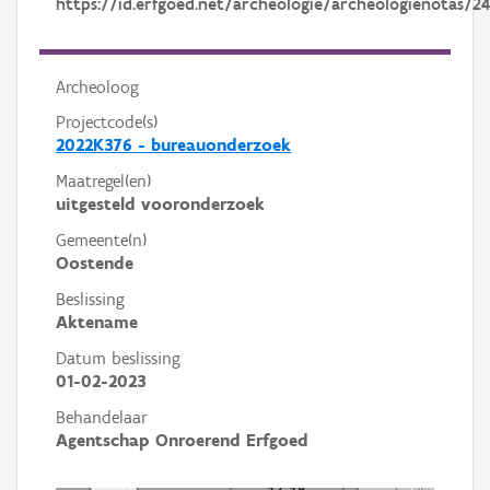
https://id.erfgoed.net/archeologie/archeologienotas/24
Archeoloog
Projectcode(s)
2022K376 - bureauonderzoek
Maatregel(en)
uitgesteld vooronderzoek
Gemeente(n)
Oostende
Beslissing
Aktename
Datum beslissing
01-02-2023
Behandelaar
Agentschap Onroerend Erfgoed