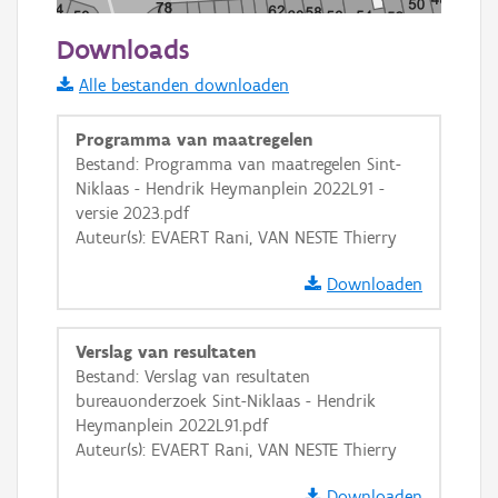
50 m
Downloads
Informatie Vlaanderen
Alle bestanden downloaden
i
Programma van maatregelen
Bestand: Programma van maatregelen Sint-
Niklaas - Hendrik Heymanplein 2022L91 -
+
−
versie 2023.pdf
Auteur(s): EVAERT Rani, VAN NESTE Thierry
Downloaden
Verslag van resultaten
Basis Lagen
Bestand: Verslag van resultaten
bureauonderzoek Sint-Niklaas - Hendrik
OSM-Basiskaart
Heymanplein 2022L91.pdf
Ortho
Auteur(s): EVAERT Rani, VAN NESTE Thierry
GRB-Basiskaart
Downloaden