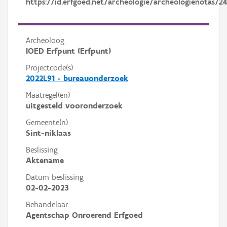
https://id.erfgoed.net/archeologie/archeologienotas/2
Archeoloog
IOED Erfpunt (Erfpunt)
Projectcode(s)
2022L91 - bureauonderzoek
Maatregel(en)
uitgesteld vooronderzoek
Gemeente(n)
Sint-niklaas
Beslissing
Aktename
Datum beslissing
02-02-2023
Behandelaar
Agentschap Onroerend Erfgoed