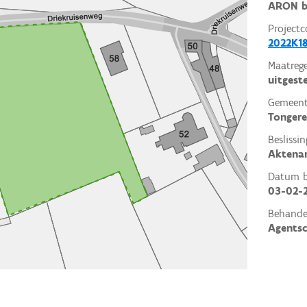
ARON b
Projectc
2022K1
Maatrege
uitgest
Gemeent
Tonger
Beslissin
Aktena
Datum be
03-02-
Behande
Agents