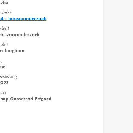
vba
ode(s)
84 - bureauonderzoek
l(en)
eld vooronderzoek
e(n)
en-borgloon
g
me
slissing
2023
laar
chap Onroerend Erfgoed