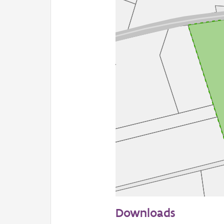
50 m
Downloads
Informatie Vlaanderen