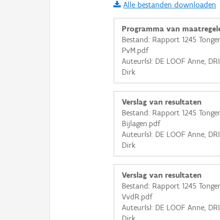
Alle bestanden downloaden
i
Programma van maatregel
Bestand: Rapport 1245 Tonge
PvM.pdf
+
−
Auteur(s): DE LOOF Anne, DR
Dirk
Verslag van resultaten
Bestand: Rapport 1245 Tonge
Bijlagen.pdf
Basis Lagen
Auteur(s): DE LOOF Anne, DR
Dirk
OSM-Basiskaart
Ortho
Verslag van resultaten
GRB-Basiskaart
Bestand: Rapport 1245 Tonge
GRB-Basiskaart in grijsw
VvdR.pdf
Auteur(s): DE LOOF Anne, DR
Dirk