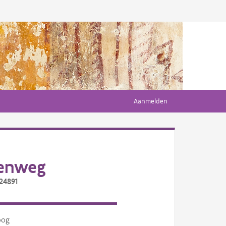
Aanmelden
senweg
24891
oog