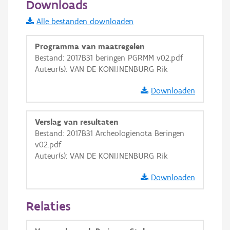
Downloads
Informatie Vlaanderen
Alle bestanden downloaden
i
Programma van maatregelen
Bestand: 2017B31 beringen PGRMM v02.pdf
Auteur(s): VAN DE KONIJNENBURG Rik
+
−
Downloaden
Verslag van resultaten
Bestand: 2017B31 Archeologienota Beringen
v02.pdf
Basis Lagen
Auteur(s): VAN DE KONIJNENBURG Rik
OSM-Basiskaart
Downloaden
Ortho
Relaties
GRB-Basiskaart
GRB-Basiskaart in grijswaarden