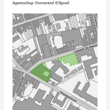
Agentschap Onroerend Erfgoed