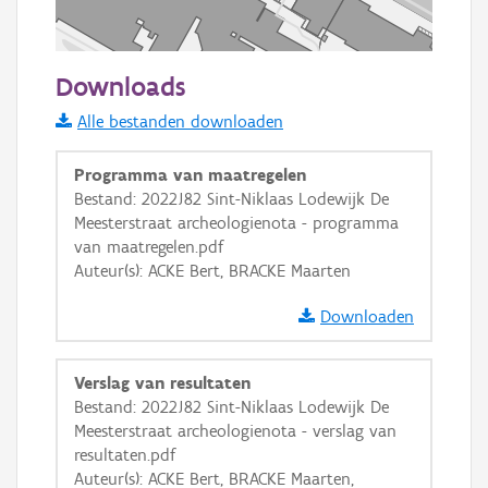
50 m
Downloads
Informatie Vlaanderen
Alle bestanden downloaden
i
Programma van maatregelen
Bestand: 2022J82 Sint-Niklaas Lodewijk De
Meesterstraat archeologienota - programma
+
−
van maatregelen.pdf
Auteur(s): ACKE Bert, BRACKE Maarten
Downloaden
Verslag van resultaten
Basis Lagen
Bestand: 2022J82 Sint-Niklaas Lodewijk De
Meesterstraat archeologienota - verslag van
OSM-Basiskaart
resultaten.pdf
Ortho
Auteur(s): ACKE Bert, BRACKE Maarten,