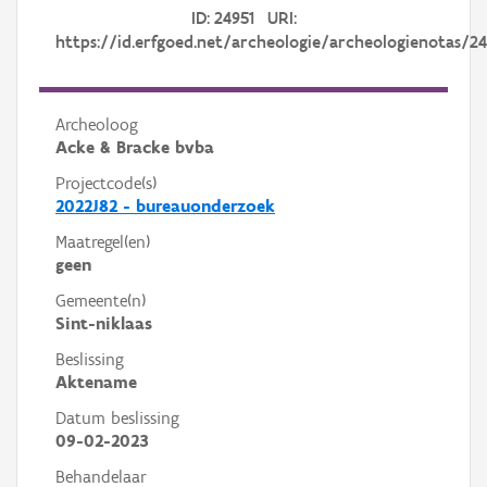
ID: 24951 URI:
https://id.erfgoed.net/archeologie/archeologienotas/24
Archeoloog
Acke & Bracke bvba
Projectcode(s)
2022J82 - bureauonderzoek
Maatregel(en)
geen
Gemeente(n)
Sint-niklaas
Beslissing
Aktename
Datum beslissing
09-02-2023
Behandelaar