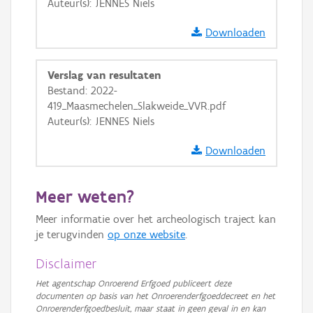
Auteur(s): JENNES Niels
OSM-Basiskaart
Downloaden
Ortho
GRB-Basiskaart
Verslag van resultaten
Bestand: 2022-
GRB-Basiskaart in grijswaarden
419_Maasmechelen_Slakweide_VVR.pdf
Auteur(s): JENNES Niels
Downloaden
Meer weten?
Meer informatie over het archeologisch traject kan
je terugvinden
op onze website
.
Disclaimer
Het agentschap Onroerend Erfgoed publiceert deze
documenten op basis van het Onroerenderfgoeddecreet en het
Onroerenderfgoedbesluit, maar staat in geen geval in en kan