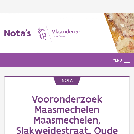
Nota's
MENU
NOTA
Nota's
Vooronderzoek
Aanmelden
Maasmechelen
Maasmechelen,
Slakweidestraat, Oude