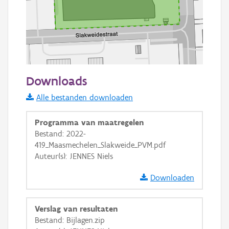
50 m
Downloads
Informatie Vlaanderen
Alle bestanden downloaden
i
Programma van maatregelen
Bestand: 2022-
419_Maasmechelen_Slakweide_PVM.pdf
+
−
Auteur(s): JENNES Niels
Downloaden
Verslag van resultaten
Bestand: Bijlagen.zip
Basis Lagen