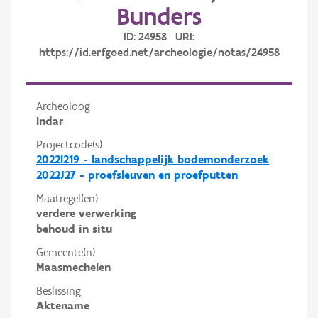
Bunders
ID: 24958 URI:
https://id.erfgoed.net/archeologie/notas/24958
Archeoloog
Indar
Projectcode(s)
2022I219 - landschappelijk bodemonderzoek
2022J27 - proefsleuven en proefputten
Maatregel(en)
verdere verwerking
behoud in situ
Gemeente(n)
Maasmechelen
Beslissing
Aktename