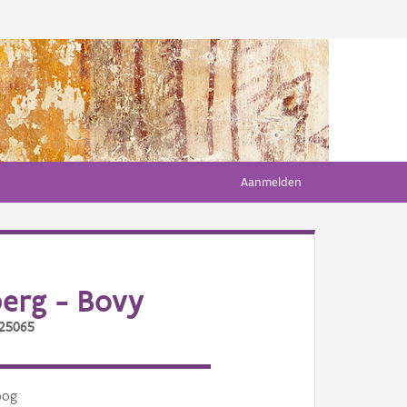
Aanmelden
erg - Bovy
/25065
oog