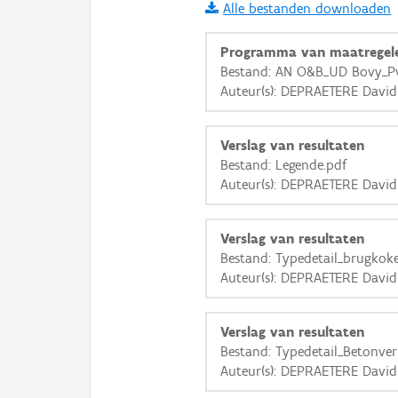
Alle bestanden downloaden
i
Programma van maatregel
Bestand: AN O&B_UD Bovy_P
Auteur(s): DEPRAETERE David
+
−
Verslag van resultaten
Bestand: Legende.pdf
Auteur(s): DEPRAETERE David
Basis Lagen
Verslag van resultaten
Bestand: Typedetail_brugkoke
OSM-Basiskaart
Auteur(s): DEPRAETERE David
Ortho
GRB-Basiskaart
Verslag van resultaten
Bestand: Typedetail_Betonver
GRB-Basiskaart in grijsw
Auteur(s): DEPRAETERE David