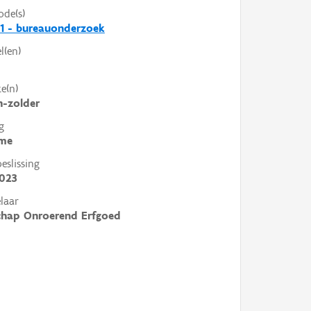
ode(s)
1 - bureauonderzoek
l(en)
e(n)
-zolder
g
me
slissing
2023
laar
chap Onroerend Erfgoed