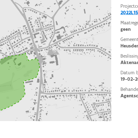
Projectc
2022L15
Maatrege
geen
Gemeent
Heusden
Beslissin
Aktena
Datum be
19-02-
Behande
Agents