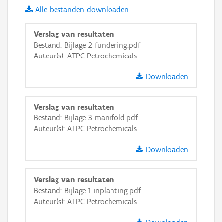
Alle bestanden downloaden
i
Verslag van resultaten
Bestand: Bijlage 2 fundering.pdf
Auteur(s): ATPC Petrochemicals
+
−
Downloaden
Verslag van resultaten
Bestand: Bijlage 3 manifold.pdf
Auteur(s): ATPC Petrochemicals
Basis Lagen
Downloaden
OSM-Basiskaart
Ortho
Verslag van resultaten
GRB-Basiskaart
Bestand: Bijlage 1 inplanting.pdf
Auteur(s): ATPC Petrochemicals
GRB-Basiskaart in grijswaarden