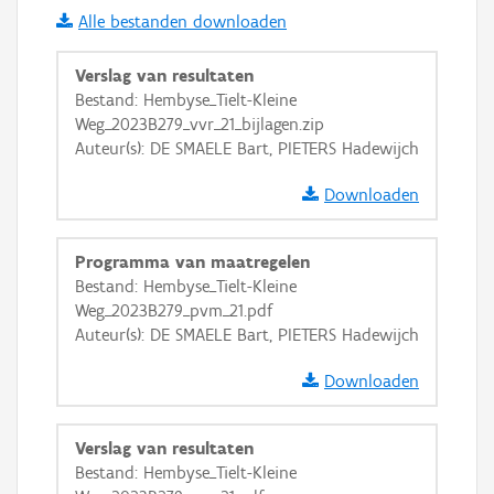
Alle bestanden downloaden
i
Verslag van resultaten
Bestand: Hembyse_Tielt-Kleine
Weg_2023B279_vvr_21_bijlagen.zip
+
−
Auteur(s): DE SMAELE Bart, PIETERS Hadewijch
Downloaden
Programma van maatregelen
Bestand: Hembyse_Tielt-Kleine
Basis Lagen
Weg_2023B279_pvm_21.pdf
Auteur(s): DE SMAELE Bart, PIETERS Hadewijch
OSM-Basiskaart
Ortho
Downloaden
GRB-Basiskaart
Verslag van resultaten
GRB-Basiskaart in grijswaarden
Bestand: Hembyse_Tielt-Kleine