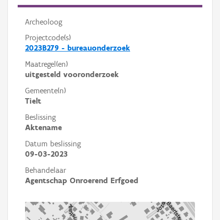
Archeoloog
Projectcode(s)
2023B279 - bureauonderzoek
Maatregel(en)
uitgesteld vooronderzoek
Gemeente(n)
Tielt
Beslissing
Aktename
Datum beslissing
09-03-2023
Behandelaar
Agentschap Onroerend Erfgoed