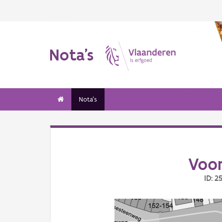
Nota's
Nota's
Voo
ID: 