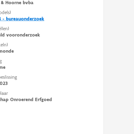
 & Hoorne bvba
ode(s)
4 - bureauonderzoek
l(en)
eld vooronderzoek
e(n)
monde
g
me
slissing
2023
laar
chap Onroerend Erfgoed