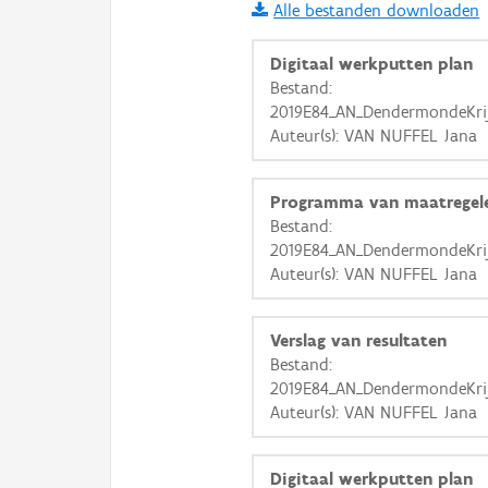
Alle bestanden downloaden
i
Digitaal werkputten plan
Bestand:
2019E84_AN_DendermondeKri
+
−
Auteur(s): VAN NUFFEL Jana
Programma van maatregel
Bestand:
2019E84_AN_DendermondeKri
Auteur(s): VAN NUFFEL Jana
Basis Lagen
OSM-Basiskaart
Verslag van resultaten
Ortho
Bestand:
2019E84_AN_DendermondeKri
GRB-Basiskaart
Auteur(s): VAN NUFFEL Jana
GRB-Basiskaart in grijsw
Digitaal werkputten plan