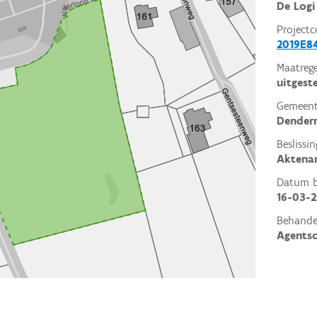
De Logi
Projectc
2019E8
Maatrege
uitgest
Gemeent
Dender
Beslissin
Aktena
Datum be
16-03-
Behande
Agents