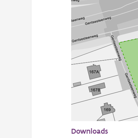
50 m
Downloads
Informatie Vlaanderen