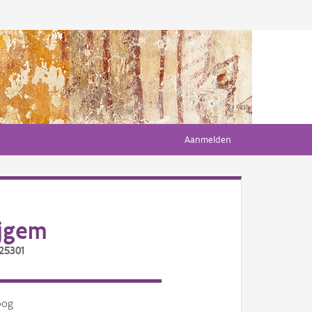
Aanmelden
jgem
25301
oog