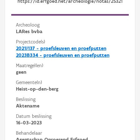
https://id.erfgoed.net/archeologie/notas/25321
Archeoloog
LARes bvba
Projectcode(s)
2021J137 - proefsleuven en proefputten
2023B334 - proefsleuven en proefputten
Maatregel(en)
geen
Gemeente(n)
Heist-op-den-berg
Beslissing
Aktename
Datum beslissing
16-03-2023
Behandelaar
Agentschap Onroerend Erfgoed