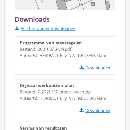
50 m
Downloads
Informatie Vlaanderen
Alle bestanden downloaden
i
Programma van maatregelen
Bestand: 2021J137_PvM.pdf
Auteur(s): HEIRBAUT Elly N.A., REUSENS Rani
+
−
Downloaden
Digitaal werkputten plan
Bestand: 7_2021J137_proefsleuven.zip
Auteur(s): HEIRBAUT Elly N.A., REUSENS Rani
Basis Lagen
Downloaden
OSM-Basiskaart
Ortho
Verslag van resultaten