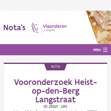
Nota's
MENU
NOTA
Nota's
Vooronderzoek Heist-
Aanmelden
op-den-Berg
Langstraat
ID: 25321 URI: