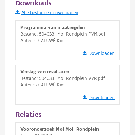
Downloads
Informatie Vlaanderen
Alle bestanden downloaden
i
Programma van maatregelen
Bestand: 5040331 Mol Rondplein PVM.pdf
Auteur(s): ALUWÉ Kim
+
−
Downloaden
Verslag van resultaten
Bestand: 5040331 Mol Rondplein VVR.pdf
Auteur(s): ALUWÉ Kim
Basis Lagen
Downloaden
OSM-Basiskaart
Ortho
Relaties
GRB-Basiskaart
Vooronderzoek Mol Mol, Rondplein
GRB-Basiskaart in grijswaarden