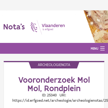
Nota's
MENU
ARCHEOLOGIENOTA
Nota's
Vooronderzoek Mol
Aanmelden
Mol, Rondplein
ID: 25340 URI:
https://id.erfgoed.net/archeologie/archeologienotas/2