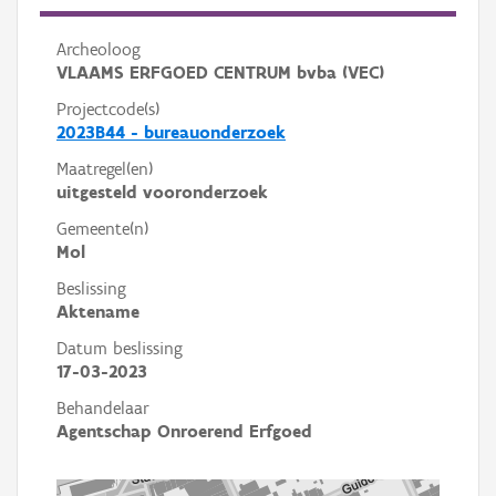
Archeoloog
VLAAMS ERFGOED CENTRUM bvba (VEC)
Projectcode(s)
2023B44 - bureauonderzoek
Maatregel(en)
uitgesteld vooronderzoek
Gemeente(n)
Mol
Beslissing
Aktename
Datum beslissing
17-03-2023
Behandelaar
Agentschap Onroerend Erfgoed