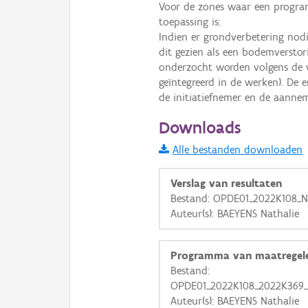
Voor de zones waar een progra
toepassing is:

i
Indien er grondverbetering nodi
dit gezien als een bodemverstor
onderzocht worden volgens de v
+
−
geïntegreerd in de werken). De 
de initiatiefnemer en de aanne
Downloads
Alle bestanden downloaden
Basis Lagen
Verslag van resultaten
Bestand: OPDE01_2022K108_Not
OSM-Basiskaart
Auteur(s): BAEYENS Nathalie
Ortho
GRB-Basiskaart
Programma van maatregel
Bestand:
GRB-Basiskaart in grijsw
OPDE01_2022K108_2022K369_
Auteur(s): BAEYENS Nathalie