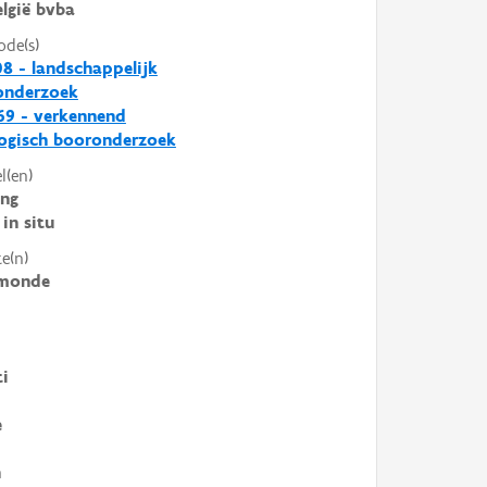
lgië bvba
ode(s)
8 - landschappelijk
nderzoek
69 - verkennend
ogisch booronderzoek
l(en)
ing
in situ
e(n)
monde
ti
e
n