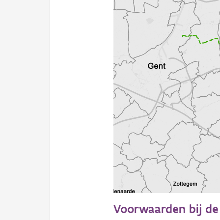
10 km
Voorwaarden bij de 
Informatie Vlaanderen