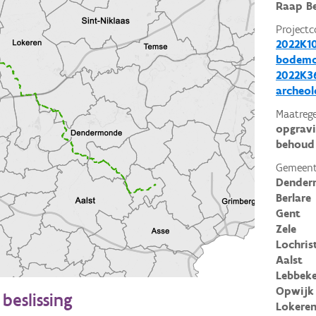
Raap Be
Projectc
2022K10
bodemo
2022K3
archeol
Maatrege
opgrav
behoud 
Gemeent
Dender
Berlare
Gent
Zele
Lochris
Aalst
Lebbek
Opwijk
beslissing
Lokere