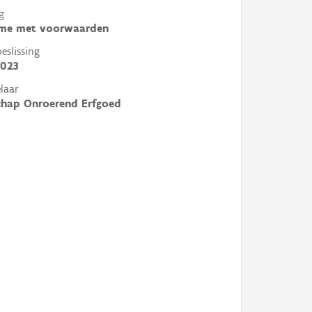
g
me met voorwaarden
slissing
2023
laar
chap Onroerend Erfgoed