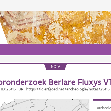
NOTA
oronderzoek Berlare Fluxys VT
ID: 25415 URI: https://id.erfgoed.net/archeologie/notas/25415
Archeol