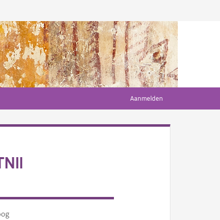
Aanmelden
NII
oog