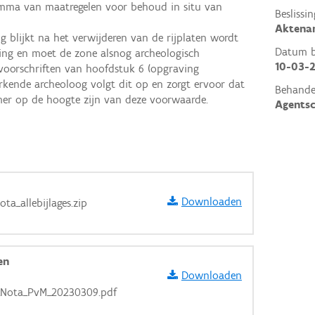
mma van maatregelen voor behoud in situ van 
Beslissin
Aktena
g blijkt na het verwijderen van de rijplaten wordt 
Datum be
ing en moet de zone alsnog archeologisch 
10-03-
oorschriften van hoofdstuk 6 (opgraving 
erkende archeoloog volgt dit op en zorgt ervoor dat 
Behande
mer op de hoogte zijn van deze voorwaarde.
Agents
Downloaden
a_allebijlages.zip
en
Downloaden
aarden
Nota_PvM_20230309.pdf