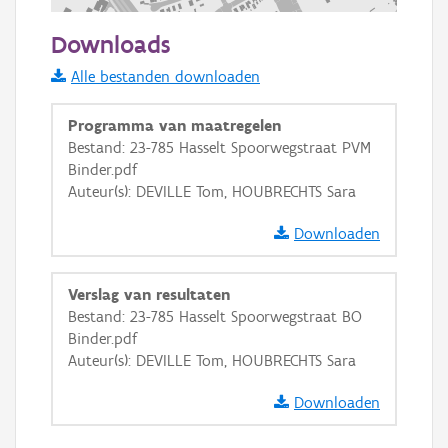
200 m
Downloads
Informatie Vlaanderen
Alle bestanden downloaden
i
Programma van maatregelen
Bestand: 23-785 Hasselt Spoorwegstraat PVM
Binder.pdf
+
−
Auteur(s): DEVILLE Tom, HOUBRECHTS Sara
Downloaden
Verslag van resultaten
Bestand: 23-785 Hasselt Spoorwegstraat BO
Basis Lagen
Binder.pdf
Auteur(s): DEVILLE Tom, HOUBRECHTS Sara
OSM-Basiskaart
Ortho
Downloaden
GRB-Basiskaart