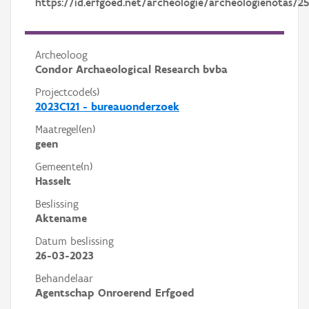
https://id.erfgoed.net/archeologie/archeologienotas/2
Archeoloog
Condor Archaeological Research bvba
Projectcode(s)
2023C121 - bureauonderzoek
Maatregel(en)
geen
Gemeente(n)
Hasselt
Beslissing
Aktename
Datum beslissing
26-03-2023
Behandelaar
Agentschap Onroerend Erfgoed